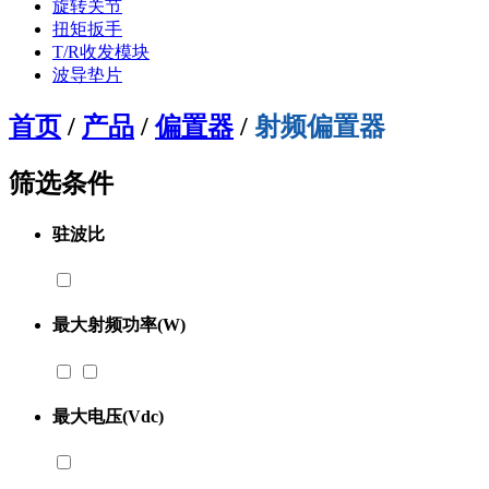
旋转关节
扭矩扳手
T/R收发模块
波导垫片
首页
/
产品
/
偏置器
/
射频偏置器
筛选条件
驻波比
最大射频功率(W)
最大电压(Vdc)