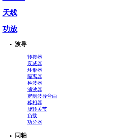
天线
功放
波导
转接器
衰减器
环形器
隔离器
检波器
滤波器
定制波导弯曲
移相器
旋转关节
负载
功分器
同轴