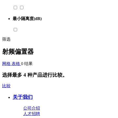
最小隔离度(dB)
筛选
射频偏置器
网格
表格
0
结果
选择最多 4 种产品进行比较。
比较
关于我们
公司介绍
人才招聘