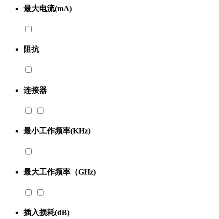
最大电流(mA)
阻抗
连接器
最小工作频率(KHz)
最大工作频率（GHz)
插入损耗(dB)