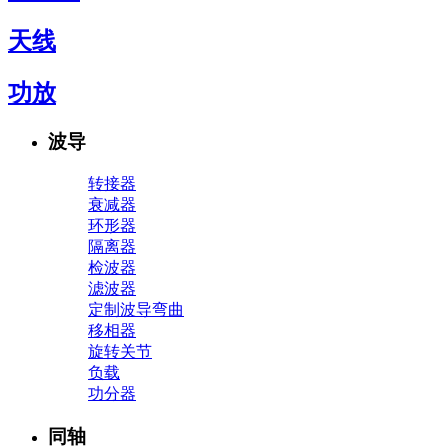
天线
功放
波导
转接器
衰减器
环形器
隔离器
检波器
滤波器
定制波导弯曲
移相器
旋转关节
负载
功分器
同轴