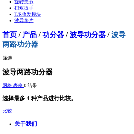
旋转关节
扭矩扳手
T/R收发模块
波导垫片
首页
/
产品
/
功分器
/
波导功分器
/
波导
两路功分器
筛选
波导两路功分器
网格
表格
0
结果
选择最多 4 种产品进行比较。
比较
关于我们